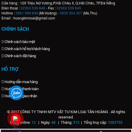
Cửa hàng : 129 Triệu Nữ Vương,P.Hải Châu II, Q.Hải Châu, TP.Đà Nẵng
Điện thoại :
02363 539 848
- Fax :
02363 539 849
Hotline :
0961 999 699
(Mr.Hoàng) -
0935 304 307
(Ms.Thu)
Email : hoangkimloai@gmail.com
CHÍNH SÁCH
Chính sách bảo mật
Chính sách hổ trợ khách hàng
Chính sách đặt hàng
HỖ TRỢ
Hướng dẫn mua hàng
Hướng dẫn thanh toán
Hướng dẫn giao nhận
© 2017 CÔNG TY TNHH MTV VẬT TƯ KIM LOẠI TÂN HOÀNG . All rights
reserved.
Đang online:
12
| Ngày:
48
| Tháng:
515
| Tổng truy cập:
1083755