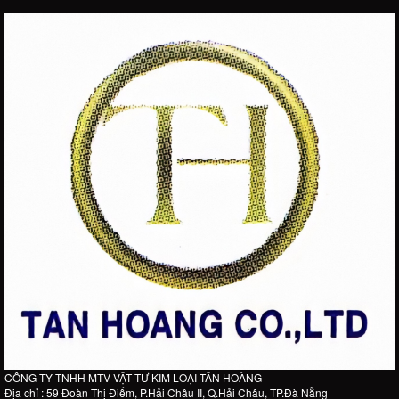
CÔNG TY TNHH MTV VẬT TƯ KIM LOẠI TÂN HOÀNG
Địa chỉ : 59 Đoàn Thị Điểm, P.Hải Châu II, Q.Hải Châu, TP.Đà Nẵng