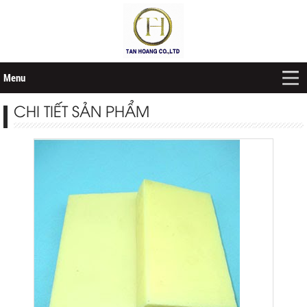
Menu
CHI TIẾT SẢN PHẨM
Trang chủ
Giới thiệu
Sản phẩm
Thanh Đồng Trang Trí
Nẹp nhôm trang trí
Đồng thau thanh
Đồng đỏ thanh
Đồng thau tấm - cuộn
Đồng đỏ tấm - cuộn
Cáp đồng trần
Cọc đồng tiếp địa
Nhôm tấm - cuộn
Nhôm định hình
Phụ kiện Nhôm định hình
Nhôm thanh