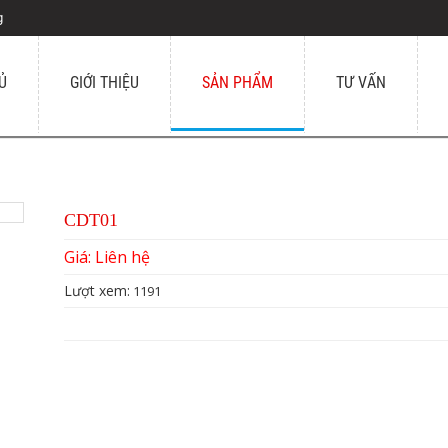
g
Ủ
GIỚI THIỆU
SẢN PHẨM
TƯ VẤN
CDT01
Giá: Liên hệ
Lượt xem:
1191