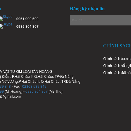
n
Đăng ký nhận tin
0961 999 699
0935 304 307
CHÍNH SÁC
Chính sách bảo m
Chính sách hổ trợ
 VẬT TƯ KIM LOẠI TÂN HOÀNG
Chính sách đặt hà
hị Điểm, P.Hải Châu II, Q.Hải Châu, TP.Đà Nẵng
u Nữ Vương,P.Hải Châu II, Q.Hải Châu, TP.Đà Nẵng
39 848
- Fax :
02363 539 849
99
(Mr.Hoàng) -
0935 304 307
(Ms.Thu)
ai@gmail.com