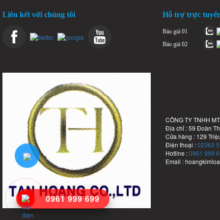
Liên kết với chúng tôi
Hỗ trợ trực tuyế
Báo giá 01
Báo giá 02
CÔNG TY TNHH MTV
Địa chỉ : 59 Đoàn T
Cửa hàng : 129 Triệ
Điện thoại :
02363 5
Hotline :
0961 999 6
Email : hoangkimlo
0961 999 699