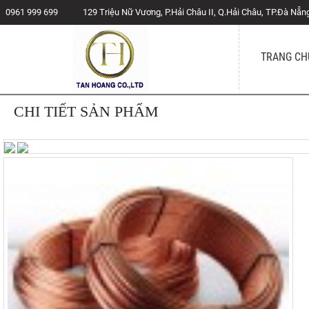
0961 999 699
129 Triệu Nữ Vương, P.Hải Châu II, Q.Hải Châu, TP.Đà Nẵn
TRANG CH
CHI TIẾT SẢN PHẨM